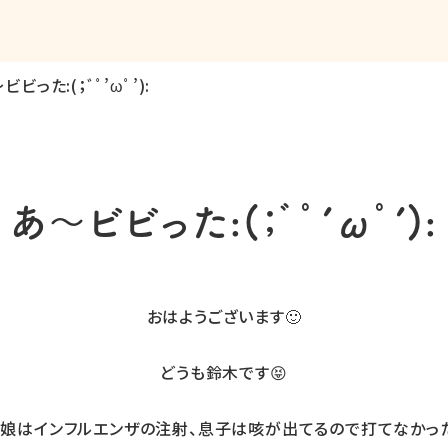
ビビった:(；ﾞﾟ’ωﾟ’):
あ〜ビビった:(；ﾞﾟ’ωﾟ’):
おはようございます🙂
どうも鈴木です😝
娘はインフルエンザの注射、息子は咳が出てるので打てなかっ