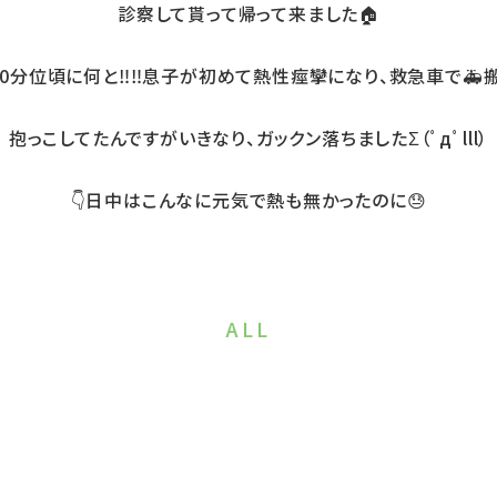
診察して貰って帰って来ました🏠
30分位頃に何と‼️‼️息子が初めて熱性痙攣になり、救急車で🚑
抱っこしてたんですがいきなり、ガックン落ちましたΣ（ﾟдﾟlll）
👇日中はこんなに元気で熱も無かったのに😓
ALL