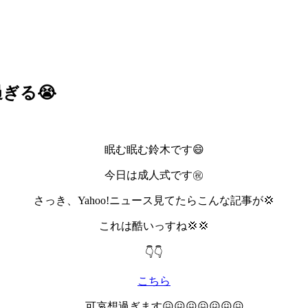
ぎる😭
眠む眠む鈴木です😄
今日は成人式です㊗️
さっき、Yahoo!ニュース見てたらこんな記事が💢
これは酷いっすね💢💢
👇👇
こちら
可哀想過ぎます😖😖😖😖😖😖😖