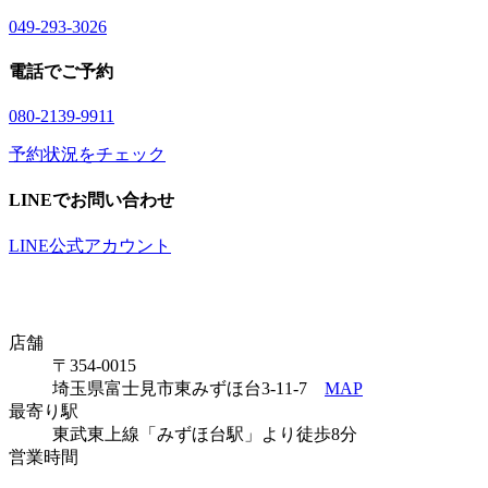
04
9
-29
3
-30
2
6
電話でご予約
08
0
-21
3
9-99
1
1
予約状況をチェック
LINEでお問い合わせ
LINE公式アカウント
店舗
〒354-0015
埼玉県富士見市東みずほ台3-11-7
MAP
最寄り駅
東武東上線「みずほ台駅」より徒歩8分
営業時間