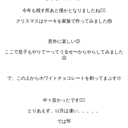
今年も残す所あと僅かとなりましたね🏋️‍♂️
クリスマスはケーキを家族で作ってみました🎂
意外に楽しい😗
ここで息子もやりてーってうるせ〜からやらしてみました
😉
で、この上からホワイトチョコレートを剃ってまぶす☃️
中々旨かったです🙆‍♂️
とりあえず、12月は凄い。。。。。
では👋