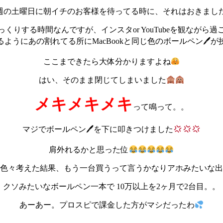
週の土曜日に朝イチのお客様を待ってる時に、それはおきまし
くりする時間なんですが、インスタor YouTubeを観なが
ようにあの割れてる所にMacBookと同じ色のボールペン🖊
ここまできたら大体分かりますよね
はい、そのまま閉じてしまいました
メキメキメキ
って鳴って。。
マジでボールペン
🖊を下に叩きつけました
肩外れるかと思った位
色々考えた結果、もう一台買うって言うかなりアホみたいな出
クソみたいなボールペン一本で 10万以上を2ヶ月で2台目。。
あーあー。プロスピで課金した方がマシだったわ